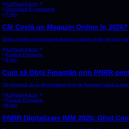
Azi
Read Article
Dezvoltare E-commerce
7 min
Cât Costă un Magazin Online în 2026? 
Ghid complet și transparent despre costurile reale ale unui mag
Azi
Read Article
Fonduri Europene
9 min
Cum să Obții Finanțări prin PNRR pen
Tot procesul, de la deschiderea liniei de finanțare până la depu
Azi
Read Article
Fonduri Europene
8 min
PNRR Digitalizare IMM 2025: Ghid Com