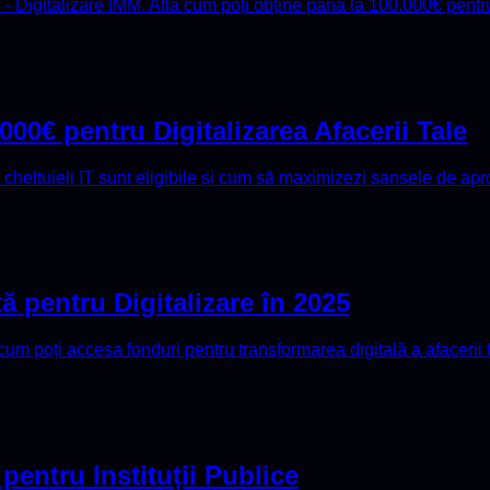
igitalizare IMM. Află cum poți obține până la 100.000€ pentru d
00€ pentru Digitalizarea Afacerii Tale
 cheltuieli IT sunt eligibile și cum să maximizezi șansele de apr
 pentru Digitalizare în 2025
 poți accesa fonduri pentru transformarea digitală a afacerii t
pentru Instituții Publice