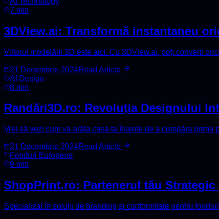
AI Technology
7 min
3DView.ai: Transformă instantaneu ori
Viitorul modelării 3D este aici. Cu 3DView.ai, poți converti ori
21 Decembrie 2024
Read Article
AI Design
8 min
Randări3D.ro: Revoluția Designului Inte
Vrei să vezi cum va arăta casa ta înainte de a cumpăra prima 
21 Decembrie 2024
Read Article
Fonduri Europene
9 min
ShopPrint.ro: Partenerul tău Strategic
Specializat în soluții de branding și conformitate pentru fondu