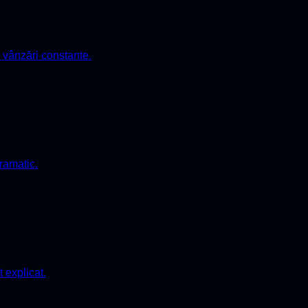
ă vânzări constante.
dramatic.
 explicat.