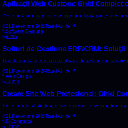
Aplicații Web Custom: Ghid Complet d
Descoperă cum o aplicație web personalizată poate transforma 
21 Decembrie 2024
Read Article
Software Gestiune
9 min
Softuri de Gestiune ERP/CRM: Soluții 
Transformă-ți afacerea cu un software de gestiune personalizat.
21 Decembrie 2024
Read Article
Web Design
11 min
Creare Site Web Profesional: Ghid Co
Tot ce trebuie să știi despre crearea unui site web modern, rap
21 Decembrie 2024
Read Article
E-Commerce
12 min