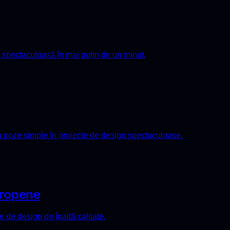
eo spectaculoasă în mai puțin de un minut.
a poze simple în proiecte de design spectaculoase.
uropene
 de design de înaltă calitate.