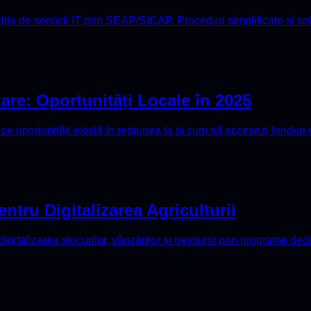
ziția de servicii IT prin SEAP/SICAP. Proceduri simplificate și so
are: Oportunități Locale în 2025
ce oportunități există în regiunea ta și cum să accesezi fonduri
ntru Digitalizarea Agriculturii
digitalizarea stocurilor, vânzărilor și gestiunii prin programe ded