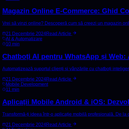
Magazin Online E-Commerce: Ghid Com
Vrei să vinzi online? Descoperă cum să creezi un magazin onlin
21 Decembrie 2024
Read Article
AI & Automatizare
10 min
Chatboți AI pentru WhatsApp și Web: 
Automatizează suportul clienți și vânzările cu chatboți intelige
21 Decembrie 2024
Read Article
Mobile Development
11 min
Aplicații Mobile Android & iOS: Dezvol
Transformă-ți ideea într-o aplicație mobilă profesională. De la
21 Decembrie 2024
Read Article