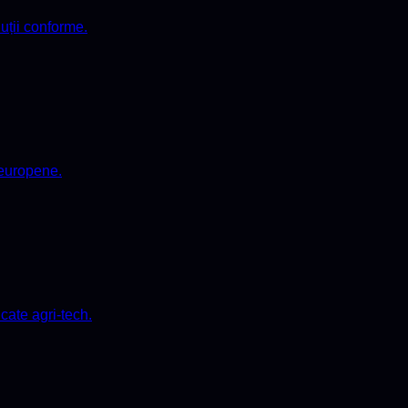
luții conforme.
 europene.
icate agri-tech.