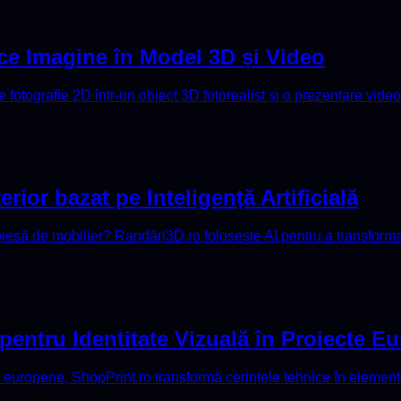
ce Imagine în Model 3D și Video
ce fotografie 2D într-un obiect 3D fotorealist și o prezentare vid
rior bazat pe Inteligență Artificială
piesă de mobilier? Randări3D.ro folosește AI pentru a transform
 pentru Identitate Vizuală în Proiecte E
ri europene, ShopPrint.ro transformă cerințele tehnice în elemente