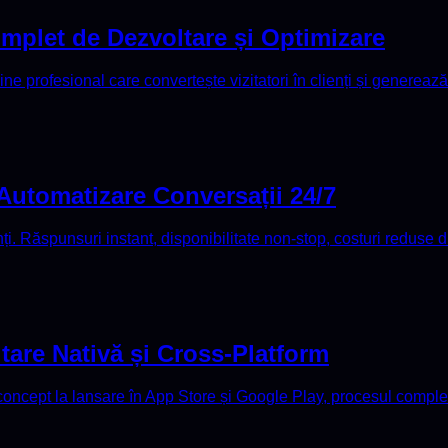
plet de Dezvoltare și Optimizare
e profesional care convertește vizitatori în clienți și genereaz
Automatizare Conversații 24/7
nți. Răspunsuri instant, disponibilitate non-stop, costuri reduse 
tare Nativă și Cross-Platform
 concept la lansare în App Store și Google Play, procesul complet