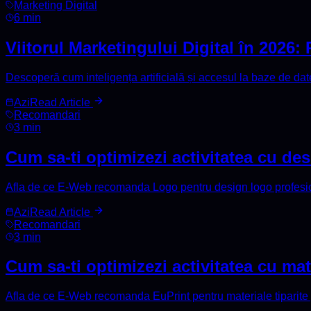
Marketing Digital
6 min
Viitorul Marketingului Digital în 2026: 
Descoperă cum inteligența artificială și accesul la baze de dat
Azi
Read Article
Recomandari
3 min
Cum sa-ti optimizezi activitatea cu de
Afla de ce E-Web recomanda Logo pentru design logo profesi
Azi
Read Article
Recomandari
3 min
Cum sa-ti optimizezi activitatea cu mat
Afla de ce E-Web recomanda EuPrint pentru materiale tiparite