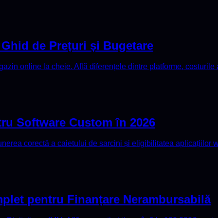
Ghid de Prețuri și Bugetare
azin online la cheie. Află diferențele dintre platforme, costuril
tru Software Custom în 2026
nerea corectă a caietului de sarcini și eligibilitatea aplicațiilo
plet pentru Finanțare Nerambursabilă