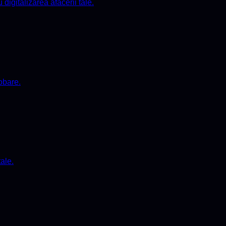
igitalizarea afacerii tale.
obare.
ale.