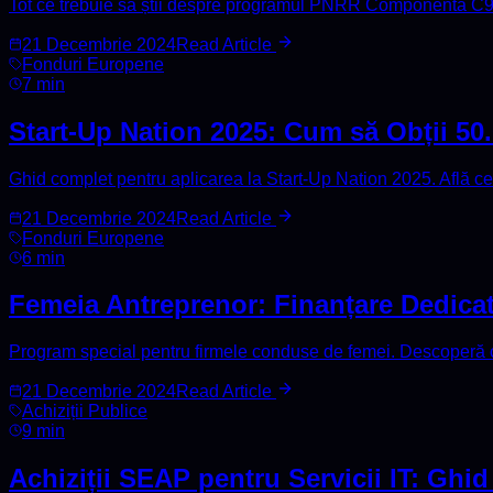
Tot ce trebuie să știi despre programul PNRR Componenta C9 - D
21 Decembrie 2024
Read Article
Fonduri Europene
7 min
Start-Up Nation 2025: Cum să Obții 50.0
Ghid complet pentru aplicarea la Start-Up Nation 2025. Află ce
21 Decembrie 2024
Read Article
Fonduri Europene
6 min
Femeia Antreprenor: Finanțare Dedicată
Program special pentru firmele conduse de femei. Descoperă cum
21 Decembrie 2024
Read Article
Achiziții Publice
9 min
Achiziții SEAP pentru Servicii IT: Ghid 