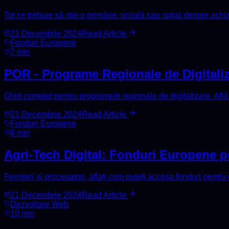
Tot ce trebuie să știe o primărie, școală sau spital despre achi
21 Decembrie 2024
Read Article
Fonduri Europene
7 min
POR - Programe Regionale de Digitaliz
Ghid complet pentru programele regionale de digitalizare. Află 
21 Decembrie 2024
Read Article
Fonduri Europene
8 min
Agri-Tech Digital: Fonduri Europene pe
Fermieri și procesatori, aflați cum puteți accesa fonduri pentru 
21 Decembrie 2024
Read Article
Dezvoltare Web
10 min