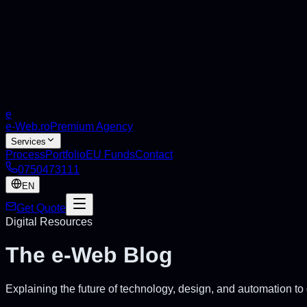
e
e-Web
.ro
Premium Agency
Services
Process
Portfolio
EU Funds
Contact
0750473111
EN
Get Quote
Digital Resources
The
e-Web Blog
Explaining the future of technology, design, and automation to